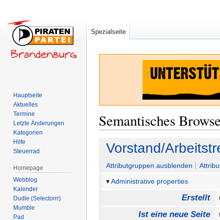
Spezialseite
Hauptseite
Aktuelles
Termine
Semantisches Brows
Letzte Änderungen
Kategorien
Hilfe
Zur
Zur
Vorstand/Arbeitst
Steuerrad
Navigation
Suche
springen
springen
Attributgruppen ausblenden
Attrib
Homepage
Webblog
Administrative properties
Kalender
Erstellt
Dudle (Selectorrr)
Mumble
Ist eine neue Seite
Pad