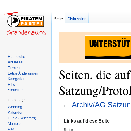
Seite
Diskussion
Hauptseite
Aktuelles
Termine
Seiten, die a
Letzte Änderungen
Kategorien
Satzung/Proto
Hilfe
Steuerrad
Homepage
←
Archiv/AG Satzun
Webblog
Kalender
Zur
Zur
Dudle (Selectorrr)
Links auf diese Seite
Navigation
Suche
Mumble
Pad
Seite:
springen
springen