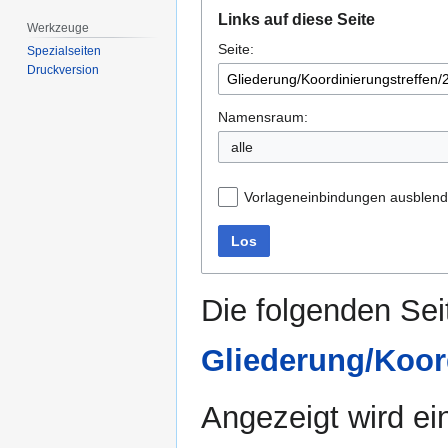
Zur
Zur
Links auf diese Seite
Navigation
Suche
Werkzeuge
Seite:
springen
springen
Spezialseiten
Druckversion
Namensraum:
alle
Vorlageneinbindungen ausblen
Los
Die folgenden Sei
Gliederung/Koor
Angezeigt wird ein