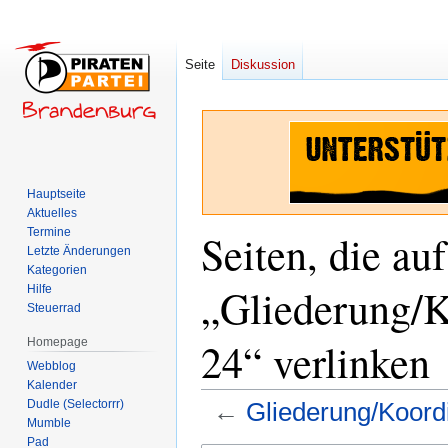
Seite
Diskussion
Hauptseite
Aktuelles
Termine
Seiten, die auf
Letzte Änderungen
Kategorien
„Gliederung/K
Hilfe
Steuerrad
24“ verlinken
Homepage
Webblog
Kalender
Dudle (Selectorrr)
←
Gliederung/Koord
Mumble
Pad