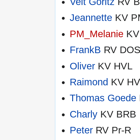
Veit Göritz
RV 
Jeannette
KV P
PM_Melanie
KV 
FrankB
RV DO
Oliver
KV HVL
Raimond
KV HV
Thomas Goede
Charly
KV BRB
Peter
RV Pr-R