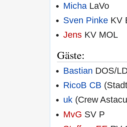
Micha
LaVo
Sven Pinke
KV 
Jens
KV MOL
Gäste:
Bastian
DOS/L
RicoB CB
(Stadt
uk
(Crew Astacu
MvG
SV P