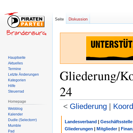
Seite
Diskussion
Hauptseite
Aktuelles
Termine
Gliederung/Ko
Letzte Änderungen
Kategorien
24
Hilfe
Steuerrad
Homepage
<
Gliederung
‎ |
Koord
Webblog
Kalender
Zur
Zur
Dudle (Selectorrr)
Landesverband
|
Geschäftsstelle
Navigation
Suche
Mumble
Gliederungen
|
Mitglieder
|
Finan
Pad
springen
springen