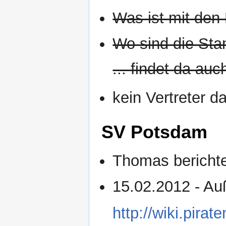
Was ist mit den 
Wo sind die Sta
... findet da au
kein Vertreter d
SV Potsdam
Thomas bericht
15.02.2012 - Au
http://wiki.pir