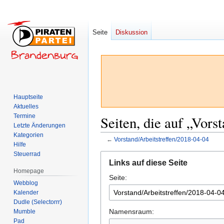
Seite
Diskussion
Hauptseite
Aktuelles
Termine
Seiten, die auf „Vors
Letzte Änderungen
Kategorien
←
Vorstand/Arbeitstreffen/2018-04-04
Hilfe
Steuerrad
Zur
Zur
Links auf diese Seite
Navigation
Suche
Homepage
Seite:
springen
springen
Webblog
Kalender
Dudle (Selectorrr)
Namensraum:
Mumble
Pad