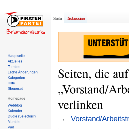
Seite
Diskussion
Hauptseite
Aktuelles
Termine
Seiten, die auf
Letzte Änderungen
Kategorien
„Vorstand/Arb
Hilfe
Steuerrad
verlinken
Homepage
Webblog
Kalender
Dudle (Selectorrr)
←
Vorstand/Arbeitst
Mumble
Pad