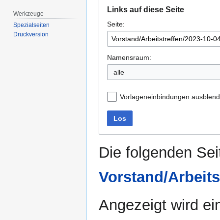
Zur
Zur
Links auf diese Seite
Navigation
Suche
Werkzeuge
Seite:
springen
springen
Spezialseiten
Druckversion
Namensraum:
alle
Vorlageneinbindungen ausblen
Los
Die folgenden Sei
Vorstand/Arbeits
Angezeigt wird ein