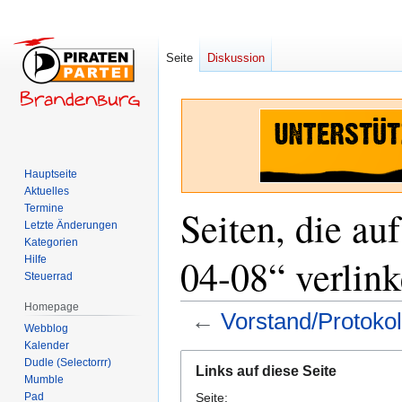
Seite
Diskussion
Hauptseite
Aktuelles
Termine
Seiten, die au
Letzte Änderungen
Kategorien
04-08“ verlin
Hilfe
Steuerrad
Homepage
←
Vorstand/Protoko
Webblog
Kalender
Zur
Zur
Dudle (Selectorrr)
Links auf diese Seite
Navigation
Suche
Mumble
Pad
Seite:
springen
springen