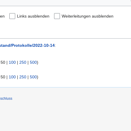
den
Links ausblenden
Weiterleitungen ausblenden
stand/Protokolle/2022-10-14
:
|
50
|
100
|
250
|
500
)
|
50
|
100
|
250
|
500
)
schluss