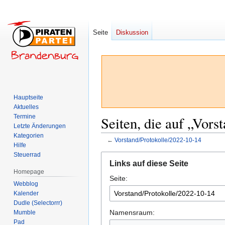
Seite
Diskussion
Hauptseite
Aktuelles
Termine
Seiten, die auf „Vors
Letzte Änderungen
Kategorien
←
Vorstand/Protokolle/2022-10-14
Hilfe
Steuerrad
Zur
Zur
Links auf diese Seite
Navigation
Suche
Homepage
Seite:
springen
springen
Webblog
Kalender
Dudle (Selectorrr)
Namensraum:
Mumble
Pad