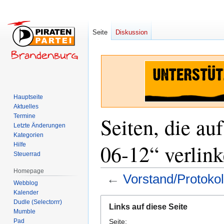
Seite
Diskussion
Hauptseite
Aktuelles
Termine
Seiten, die au
Letzte Änderungen
Kategorien
06-12“ verlin
Hilfe
Steuerrad
Homepage
←
Vorstand/Protoko
Webblog
Kalender
Zur
Zur
Dudle (Selectorrr)
Links auf diese Seite
Navigation
Suche
Mumble
Pad
Seite:
springen
springen