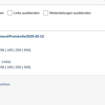
den
Links ausblenden
Weiterleitungen ausblenden
stand/Protokolle/2025-02-12
:
|
50
|
100
|
250
|
500
)
 Links
)
|
50
|
100
|
250
|
500
)
schluss