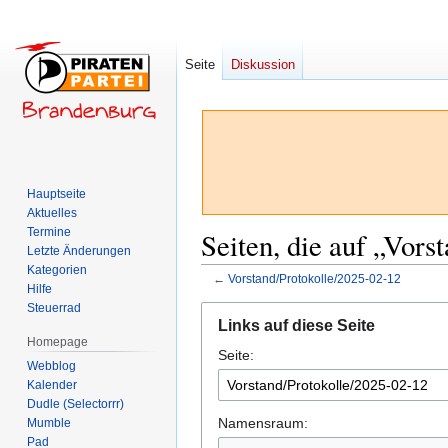
Seite
Diskussion
Hauptseite
Aktuelles
Termine
Seiten, die auf „Vors
Letzte Änderungen
Kategorien
←
Vorstand/Protokolle/2025-02-12
Hilfe
Steuerrad
Zur
Zur
Links auf diese Seite
Navigation
Suche
Homepage
Seite:
springen
springen
Webblog
Kalender
Dudle (Selectorrr)
Namensraum:
Mumble
Pad