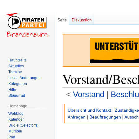
Seite
Diskussion
Hauptseite
Aktuelles
Termine
Vorstand/Besc
Letzte Änderungen
Kategorien
Hilfe
<
Vorstand
‎ |
Beschlu
Steuerrad
Homepage
Zur
Zur
Übersicht und Kontakt
|
Zuständigke
Webblog
Navigation
Suche
Anfragen
|
Beauftragungen
|
Aussch
Kalender
springen
springen
Dudle (Selectorrr)
Mumble
Pad