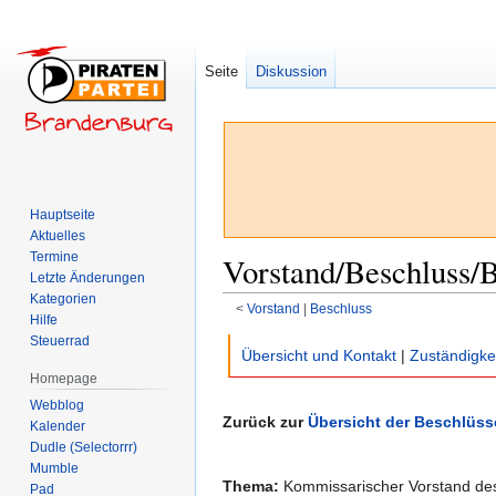
Seite
Diskussion
Hauptseite
Aktuelles
Termine
Vorstand/Beschluss/
Letzte Änderungen
Kategorien
<
Vorstand
‎ |
Beschluss
Hilfe
Steuerrad
Zur
Zur
Übersicht und Kontakt
|
Zuständigke
Navigation
Suche
Homepage
springen
springen
Webblog
Zurück zur
Übersicht der Beschlüss
Kalender
Dudle (Selectorrr)
Mumble
Thema:
Kommissarischer Vorstand de
Pad