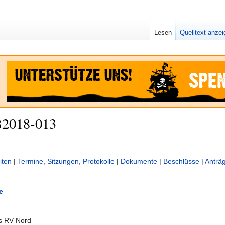
Lesen
Quelltext anze
B2018-013
iten
|
Termine, Sitzungen, Protokolle
|
Dokumente
|
Beschlüsse
|
Anträ
e
s RV Nord