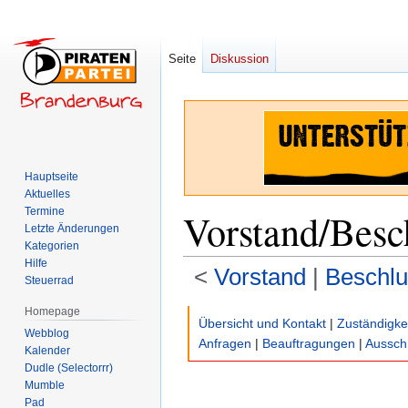
Seite
Diskussion
Hauptseite
Aktuelles
Termine
Vorstand/Besc
Letzte Änderungen
Kategorien
Hilfe
<
Vorstand
‎ |
Beschlu
Steuerrad
Homepage
Zur
Zur
Übersicht und Kontakt
|
Zuständigke
Webblog
Navigation
Suche
Anfragen
|
Beauftragungen
|
Aussch
Kalender
springen
springen
Dudle (Selectorrr)
Mumble
Pad