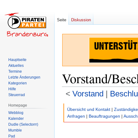
Seite
Diskussion
Hauptseite
Aktuelles
Termine
Vorstand/Besc
Letzte Änderungen
Kategorien
Hilfe
<
Vorstand
‎ |
Beschlu
Steuerrad
Homepage
Zur
Zur
Übersicht und Kontakt
|
Zuständigke
Webblog
Navigation
Suche
Anfragen
|
Beauftragungen
|
Aussch
Kalender
springen
springen
Dudle (Selectorrr)
Mumble
Pad