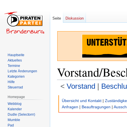
Seite
Diskussion
Hauptseite
Aktuelles
Termine
Vorstand/Besc
Letzte Änderungen
Kategorien
Hilfe
<
Vorstand
‎ |
Beschlu
Steuerrad
Homepage
Zur
Zur
Übersicht und Kontakt
|
Zuständigke
Webblog
Navigation
Suche
Anfragen
|
Beauftragungen
|
Aussch
Kalender
springen
springen
Dudle (Selectorrr)
Mumble
Pad