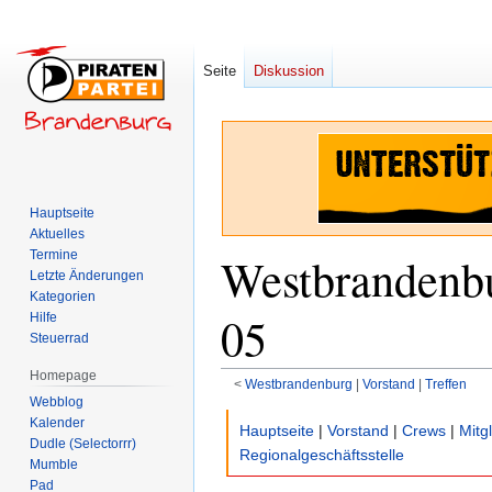
Seite
Diskussion
Hauptseite
Aktuelles
Termine
Westbrandenbu
Letzte Änderungen
Kategorien
05
Hilfe
Steuerrad
Homepage
<
Westbrandenburg
‎ |
Vorstand
‎ |
Treffen
Webblog
Zur
Zur
Kalender
Hauptseite
|
Vorstand
|
Crews
|
Mitg
Dudle (Selectorrr)
Navigation
Suche
Regionalgeschäftsstelle
Mumble
springen
springen
Pad