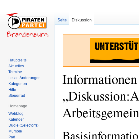
Seite
Diskussion
Hauptseite
Aktuelles
Termine
Informationen
Letzte Änderungen
Kategorien
„Diskussion:Ar
Hilfe
Steuerrad
Arbeitsgemein
Homepage
Webblog
Kalender
Dudle (Selectorrr)
Basisinformati
Zur
Zur
Mumble
Navigation
Suche
Pad