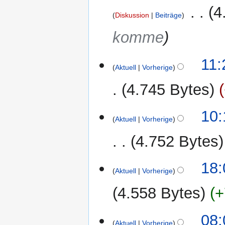
s
‎
4
z
Diskussion
Beiträge
u
komme
s
a
m
11:
Aktuell
Vorherige
m
e
4.745 Bytes
n
f
4.
10:
a
Aktuell
Vorherige
Juli
s
2010
s
4.752 Bytes
u
n
K
2.
18:
g
e
Aktuell
Vorherige
Juli
i
2010
4.558 Bytes
+
n
e
K
B
08:
e
Aktuell
Vorherige