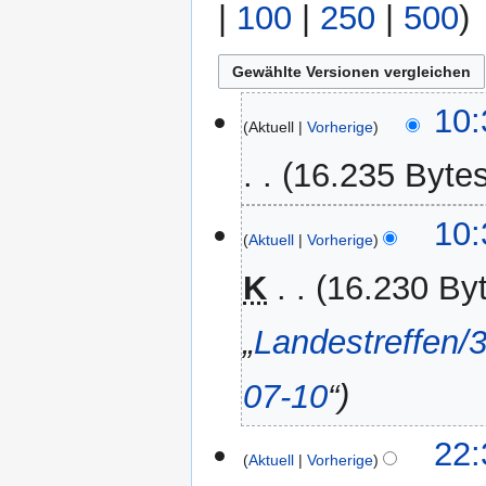
|
100
|
250
|
500
)
2.
10:
Aktuell
Vorherige
Januar
2012
16.235 Byte
K
10:
e
Aktuell
Vorherige
i
K
16.230 By
n
e
„
Landestreffen/3
B
e
a
07-10
“
r
b
14.
22:
e
Aktuell
Vorherige
September
i