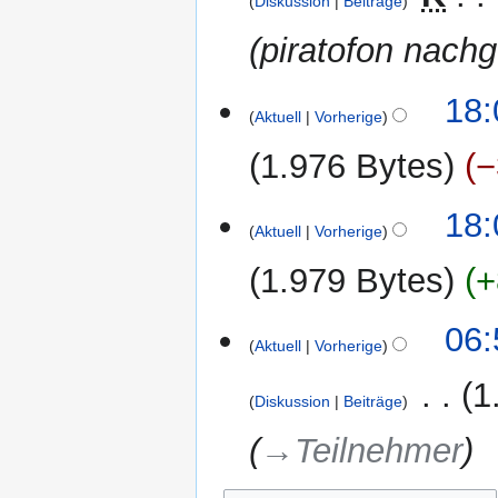
Diskussion
Beiträge
e
piratofon nach
B
e
a
18:
r
Aktuell
Vorherige
b
1.976 Bytes
−
e
i
t
18:
Aktuell
Vorherige
u
n
1.979 Bytes
+
g
s
06:
z
Aktuell
Vorherige
u
s
‎
1
Diskussion
Beiträge
a
m
→‎Teilnehmer
m
e