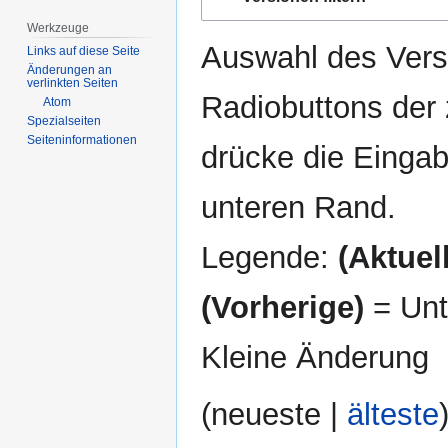
Navigation
Suche
springen
springen
Werkzeuge
Auswahl des Versi
Links auf diese Seite
Änderungen an
verlinkten Seiten
Radiobuttons der
Atom
Spezialseiten
Seiten­­informationen
drücke die Eingab
unteren Rand.
Legende:
(Aktuell
(Vorherige)
= Unt
Kleine Änderung
(
neueste
|
älteste