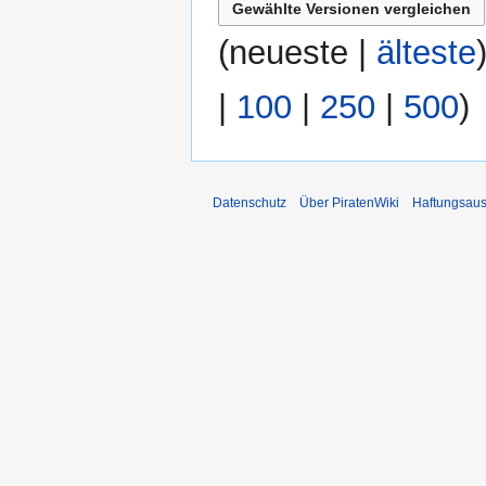
n
f
(
neueste
|
älteste
a
s
|
100
|
250
|
500
)
s
u
n
g
Datenschutz
Über PiratenWiki
Haftungsaus