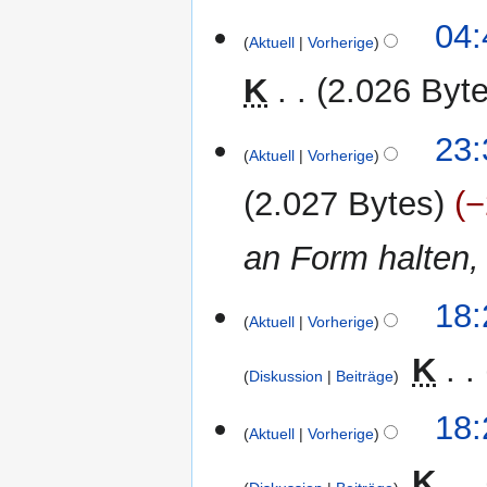
n
04:
g
Aktuell
Vorherige
s
K
2.026 Byt
z
u
24.
s
23:
Aktuell
Vorherige
Juni
a
2010
m
2.027 Bytes
−
m
e
an Form halten,
n
f
18:
a
Aktuell
Vorherige
s
s
‎
K
Diskussion
Beiträge
u
n
K
18:
g
e
Aktuell
Vorherige
i
‎
K
n