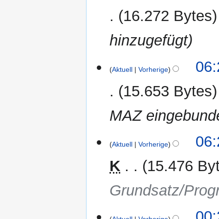
16.272 Bytes
hinzugefügt
06:
Aktuell
Vorherige
15.653 Bytes
MAZ eingebund
06:
Aktuell
Vorherige
K
15.476 By
Grundsatz/Prog
00: