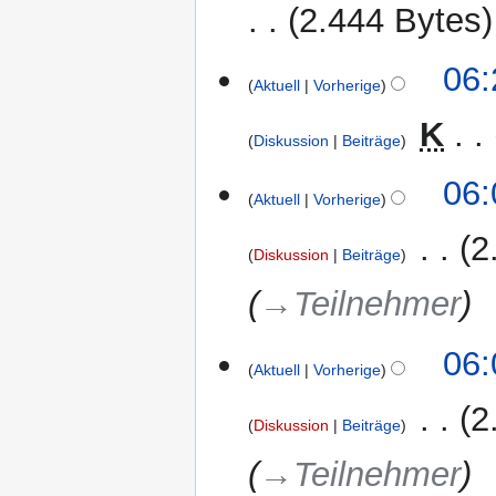
2.444 Bytes
06:
Aktuell
Vorherige
‎
K
Diskussion
Beiträge
K
06:
e
Aktuell
Vorherige
i
‎
2
n
Diskussion
Beiträge
e
→‎Teilnehmer
B
e
a
06:
r
Aktuell
Vorherige
b
‎
2
e
Diskussion
Beiträge
i
→‎Teilnehmer
t
u