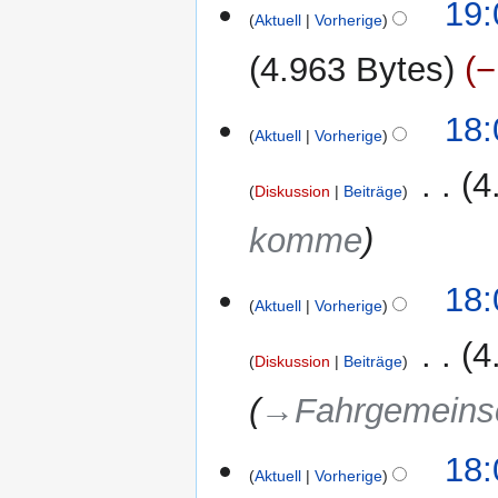
19:
Aktuell
Vorherige
4.963 Bytes
−
K
18:
e
Aktuell
Vorherige
i
‎
4
n
Diskussion
Beiträge
e
komme
B
e
a
18:
r
Aktuell
Vorherige
b
‎
4
e
Diskussion
Beiträge
i
→‎Fahrgemeins
t
u
n
18:
g
Aktuell
Vorherige