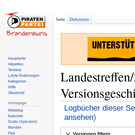
Seite
Diskussion
Hauptseite
Aktuelles
Termine
Landestreffen
Letzte Änderungen
Kategorien
Versionsgesch
Hilfe
Steuerrad
Homepage
Logbücher dieser Se
Webblog
ansehen
)
Kalender
Dudle (Selectorrr)
Mumble
Zur
Zur
Pad
Versionen filtern