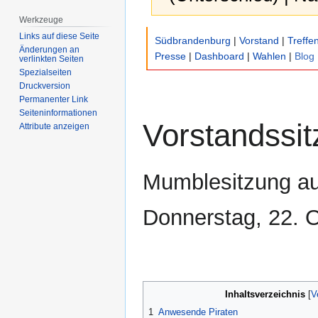
Werkzeuge
Zur
Zur
Links auf diese Seite
Südbrandenburg
|
Vorstand
|
Treffe
Navigation
Suche
Änderungen an
Presse
|
Dashboard
|
Wahlen
|
Blog
verlinkten Seiten
springen
springen
Spezialseiten
Druckversion
Permanenter Link
Seiten­­informationen
Vorstandssi
Attribute anzeigen
Mumblesitzung a
Donnerstag, 22. 
Inhaltsverzeichnis
1
Anwesende Piraten