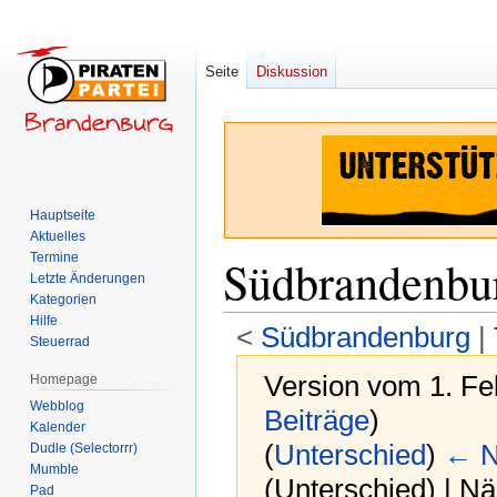
Seite
Diskussion
Hauptseite
Aktuelles
Termine
Südbrandenbur
Letzte Änderungen
Kategorien
Hilfe
<
Südbrandenburg
‎ |
Steuerrad
Version vom 1. Fe
Homepage
Webblog
Beiträge
)
Kalender
(
Unterschied
)
← N
Dudle (Selectorrr)
Mumble
(Unterschied) | N
Pad