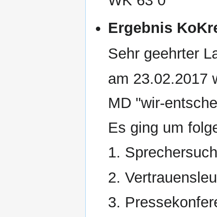
WK 63 0
Ergebnis KoKre
Sehr geehrter L
am 23.02.2017 w
MD "wir-entsche
Es ging um fol
1. Sprechersuch
2. Vertrauensle
3. Pressekonfer