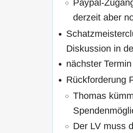
Paypal-Zugang 
derzeit aber n
Schatzmeisterc
Diskussion in d
nächster Termi
Rückforderung P
Thomas kümmer
Spendenmöglic
Der LV muss 