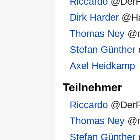
Riccardo
@DerR
Dirk Harder
@Ha
Thomas Ney
@n
Stefan Günther
Axel Heidkamp
Teilnehmer
Riccardo
@DerR
Thomas Ney
@n
Stefan Günther