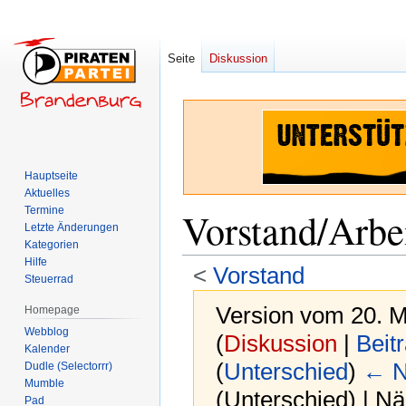
Seite
Diskussion
Hauptseite
Aktuelles
Termine
Vorstand/Arbe
Letzte Änderungen
Kategorien
Hilfe
<
Vorstand
Steuerrad
Version vom 20. M
Homepage
Webblog
(
Diskussion
|
Beit
Kalender
(
Unterschied
)
← N
Dudle (Selectorrr)
Mumble
(Unterschied) | N
Pad