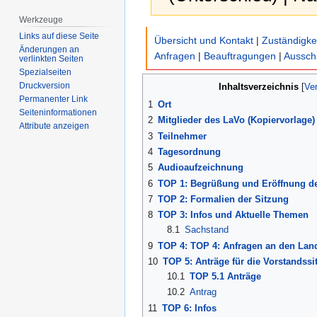
Werkzeuge
Zur
Zur
Links auf diese Seite
Übersicht und Kontakt
|
Zuständigke
Navigation
Suche
Änderungen an
Anfragen
|
Beauftragungen
|
Aussch
verlinkten Seiten
springen
springen
Spezialseiten
Druckversion
Inhaltsverzeichnis
Permanenter Link
1
Ort
Seiten­­informationen
2
Mitglieder des LaVo (Kopiervorlage)
Attribute anzeigen
3
Teilnehmer
4
Tagesordnung
5
Audioaufzeichnung
6
TOP 1: Begrüßung und Eröffnung de
7
TOP 2: Formalien der Sitzung
8
TOP 3: Infos und Aktuelle Themen
8.1
Sachstand
9
TOP 4: TOP 4: Anfragen an den Lan
10
TOP 5: Anträge für die Vorstandssi
10.1
TOP 5.1 Anträge
10.2
Antrag
11
TOP 6: Infos