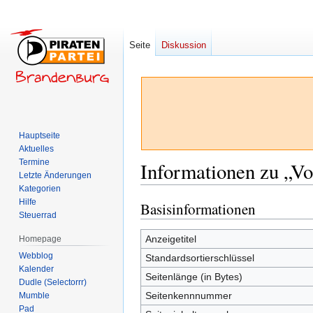
Seite
Diskussion
Hauptseite
Aktuelles
Termine
Informationen zu „Vo
Letzte Änderungen
Kategorien
Hilfe
Basisinformationen
Zur
Zur
Steuerrad
Navigation
Suche
springen
springen
Anzeigetitel
Homepage
Webblog
Standardsortierschlüssel
Kalender
Seitenlänge (in Bytes)
Dudle (Selectorrr)
Seitenkennnummer
Mumble
Pad