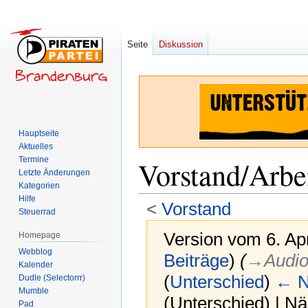
Seite
Diskussion
Hauptseite
Aktuelles
Termine
Vorstand/Arbe
Letzte Änderungen
Kategorien
Hilfe
<
Vorstand
Steuerrad
Version vom 6. Ap
Homepage
Webblog
Beiträge
)
(
→‎Audio
Kalender
(
Unterschied
)
← N
Dudle (Selectorrr)
Mumble
(Unterschied) | N
Pad