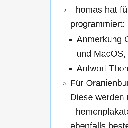
Thomas hat für
programmiert:
Anmerkung G
und MacOS, G
Antwort Thom
Für Oranienbur
Diese werden n
Themenplakate
ebenfalls beste