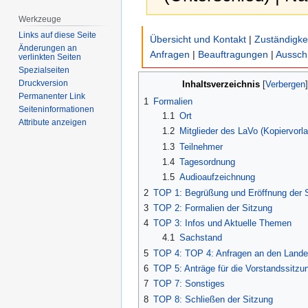
Werkzeuge
Zur
Zur
Links auf diese Seite
Übersicht und Kontakt
|
Zuständigke
Navigation
Suche
Änderungen an
Anfragen
|
Beauftragungen
|
Aussch
verlinkten Seiten
springen
springen
Spezialseiten
Druckversion
Inhaltsverzeichnis
Permanenter Link
1
Formalien
Seiten­­informationen
1.1
Ort
Attribute anzeigen
1.2
Mitglieder des LaVo (Kopiervorl
1.3
Teilnehmer
1.4
Tagesordnung
1.5
Audioaufzeichnung
2
TOP 1: Begrüßung und Eröffnung der 
3
TOP 2: Formalien der Sitzung
4
TOP 3: Infos und Aktuelle Themen
4.1
Sachstand
5
TOP 4: TOP 4: Anfragen an den Lande
6
TOP 5: Anträge für die Vorstandssitzu
7
TOP 7: Sonstiges
8
TOP 8: Schließen der Sitzung