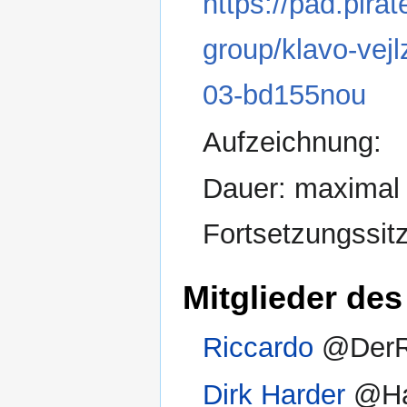
https://pad.pir
group/klavo-vej
03-bd155nou
Aufzeichnung:
Dauer: maximal 
Fortsetzungssit
Mitglieder des
Riccardo
@DerR
Dirk Harder
@Ha