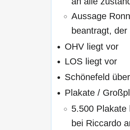
an alle zustän
Aussage Ronny
beantragt, der
OHV liegt vor
LOS liegt vor
Schönefeld übe
Plakate / Großp
5.500 Plakat
bei Riccardo a