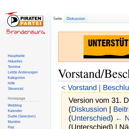
Seite
Diskussion
Hauptseite
Aktuelles
Termine
Vorstand/Besc
Letzte Änderungen
Kategorien
Hilfe
<
Vorstand
‎ |
Beschlu
Steuerrad
Version vom 31. 
Homepage
Webblog
(
Diskussion
|
Beit
Kalender
(
Unterschied
)
← N
Dudle (Selectorrr)
Mumble
(Unterschied) | N
Pad