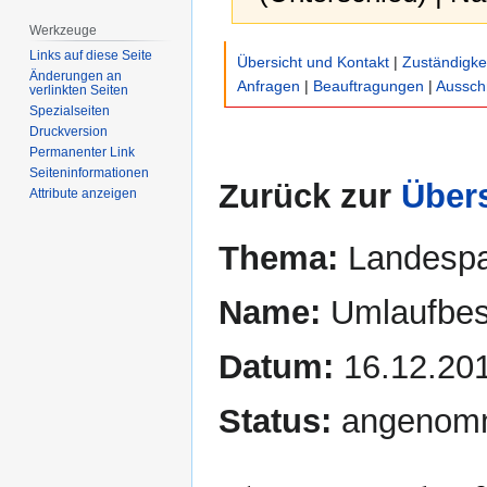
Werkzeuge
Zur
Zur
Links auf diese Seite
Übersicht und Kontakt
|
Zuständigke
Navigation
Suche
Änderungen an
Anfragen
|
Beauftragungen
|
Aussch
verlinkten Seiten
springen
springen
Spezialseiten
Druckversion
Permanenter Link
Seiten­­informationen
Zurück zur
Übers
Attribute anzeigen
Thema:
Landespar
Name:
Umlaufbes
Datum:
16.12.20
Status:
angenom