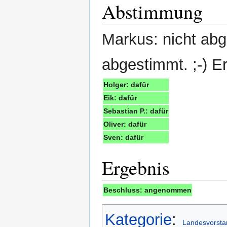
Abstimmung
Markus: nicht abg
abgestimmt. ;-) E
Holger: dafür
Eik: dafür
Sebastian P.: dafür
Oliver: dafür
Sven: dafür
Ergebnis
Beschluss: angenommen
Kategorie
:
Landesvorsta