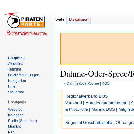
Seite
Diskussion
Hauptseite
Aktuelles
Termine
Dahme-Oder-Spree/R
Letzte Änderungen
Kategorien
<
Dahme-Oder-Spree
‎ |
RGS
Hilfe
Steuerrad
Zur
Zur
Regionalverband DOS
Navigation
Suche
Homepage
Vorstand
|
Hauptversammlungen
|
A
springen
springen
& Protokolle
|
Marina DOS
|
Mitglied
Webblog
Kalender
Dudle (Selectorrr)
Regional Geschäftsstelle
|
Öffnungs
Mumble
Pad