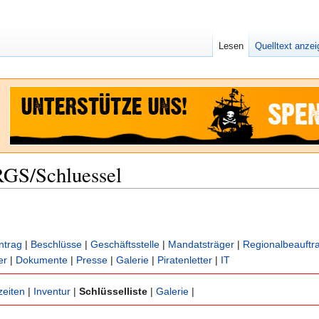
Lesen
Quelltext anze
GS/Schluessel
ntrag
|
Beschlüsse
|
Geschäftsstelle
|
Mandatsträger
|
Regionalbeauftr
er
|
Dokumente
|
Presse
|
Galerie
|
Piratenletter
|
IT
zeiten
|
Inventur
|
Schlüsselliste
|
Galerie
|