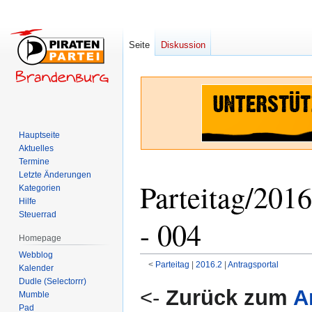
Seite
Diskussion
Hauptseite
Aktuelles
Termine
Letzte Änderungen
Parteitag/201
Kategorien
Hilfe
Steuerrad
- 004
Homepage
Webblog
<
Parteitag
‎ |
2016.2
‎ |
Antragsportal
Kalender
Dudle (Selectorrr)
Zur
Zur
<-
Zurück zum
A
Mumble
Navigation
Suche
Pad