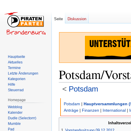
Seite
Diskussion
Hauptseite
Aktuelles
Termine
Potsdam/Vorst
Letzte Änderungen
Kategorien
Hilfe
<
Potsdam
Steuerrad
Homepage
Zur
Zur
Potsdam
|
Hauptversammlungen (
Webblog
Navigation
Suche
Anträge
|
Finanzen
|
International
|
Kalender
springen
springen
Dudle (Selectorrr)
Inhaltsverze
Mumble
Pad
1
Vorstandssitzung 09.12.2012