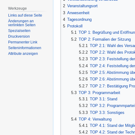
2
Veranstaltungsort
Werkzeuge
3
Anwesenheit
Links auf diese Seite
4
Tagesordnung
Änderungen an
verlinkten Seiten
5
Protokoll
Spezialseiten
5.1
TOP 1: Begrüßung und Eröffnun
Druckversion
5.2
TOP 2: Formalien der Sitzung
Permanenter Link
5.2.1
TOP 2.1: Wahl des Versa
Seiten­­informationen
5.2.2
TOP 2.2: Wahl des Protok
Attribute anzeigen
5.2.3
TOP 2.3: Feststellung d
5.2.4
TOP 2.4: Feststellung de
5.2.5
TOP 2.5: Abstimmung über
5.2.6
TOP 2.6: Abstimmung übe
5.2.7
TOP 2.7: Bestätigung Pro
5.3
TOP 3: Programmarbeit
5.3.1
TOP 3.1: Stand
5.3.2
TOP 3.2: Programmpartei
5.3.3
TOP 3.3: Sonstiges
5.4
TOP 4: Verwaltung
5.4.1
TOP 4.1: Stand der Mitgl
5.4.2
TOP 4.2: Stand der Techn