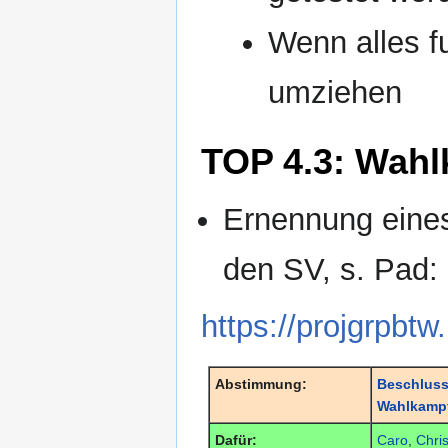
Wenn alles fu
umziehen
TOP 4.3: Wahl
Ernennung eines
den SV, s. Pad:
https://projgrpbtw
Abstimmung:
Beschluss
Wahlkampf
Dafür:
Caro
,
Chri