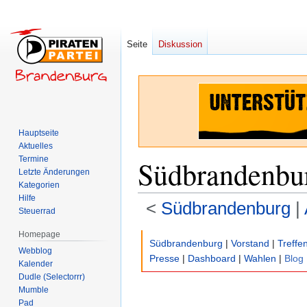
Seite
Diskussion
Hauptseite
Aktuelles
Termine
Südbrandenbur
Letzte Änderungen
Kategorien
Hilfe
<
Südbrandenburg
‎ |
Steuerrad
Homepage
Zur
Zur
Südbrandenburg
|
Vorstand
|
Treffe
Webblog
Navigation
Suche
Presse
|
Dashboard
|
Wahlen
|
Blog
Kalender
springen
springen
Dudle (Selectorrr)
Mumble
Pad