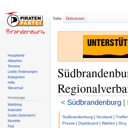
Seite
Diskussion
Hauptseite
Aktuelles
Termine
Südbrandenbu
Letzte Änderungen
Kategorien
Regionalverba
Hilfe
Steuerrad
Homepage
<
Südbrandenburg
‎ |
Webblog
Kalender
Zur
Zur
Dudle (Selectorrr)
Südbrandenburg
|
Vorstand
|
Treffe
Navigation
Suche
Mumble
Presse
|
Dashboard
|
Wahlen
|
Blog
Pad
springen
springen