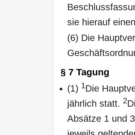
Beschlussfassun
sie hierauf eine
(6) Die Hauptve
Geschäftsordnu
§ 7 Tagung
1
(1)
Die Hauptv
2
jährlich statt.
D
Absätze 1 und 3
jeweils geltend