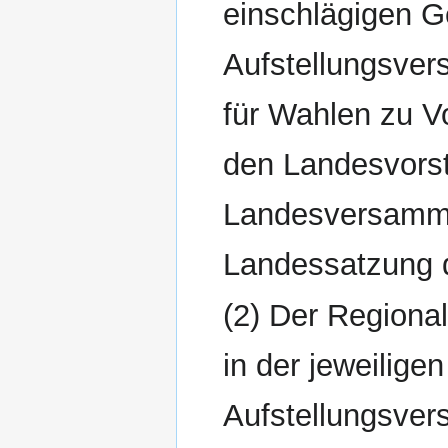
einschlägigen G
Aufstellungsve
für Wahlen zu V
den Landesvors
Landesversamml
Landessatzung d
(2) Der Regiona
in der jeweilig
Aufstellungsver