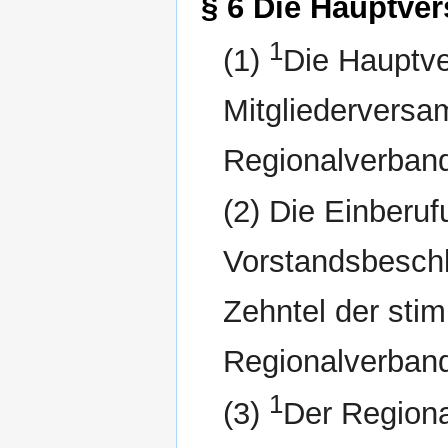
§ 6 Die Hauptv
1
(1)
Die Hauptve
Mitgliederversa
Regionalverban
(2) Die Einberuf
Vorstandsbeschl
Zehntel der sti
Regionalverban
1
(3)
Der Regiona