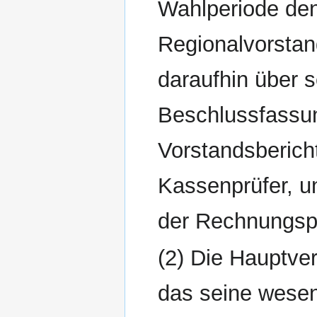
Wahlperiode den
Regionalvorstan
daraufhin über 
Beschlussfassun
Vorstandsberich
Kassenprüfer, u
der Rechnungspr
(2) Die Hauptve
das seine wesen