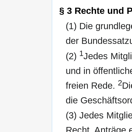
§ 3 Rechte und P
(1) Die grundleg
der Bundessatzu
1
(2)
Jedes Mitgl
und in öffentli
2
freien Rede.
Di
die Geschäftsor
(3) Jedes Mitgl
Recht, Anträge 