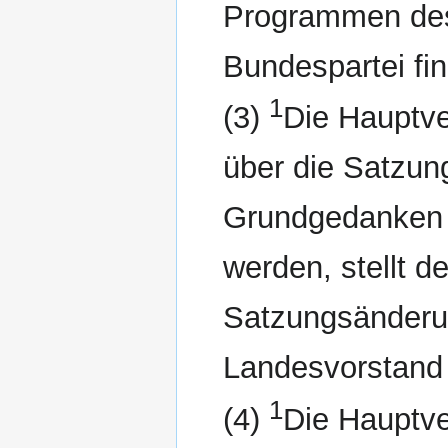
Programmen des
Bundespartei fin
1
(3)
Die Hauptv
über die Satzun
Grundgedanken 
werden, stellt d
Satzungsänderu
Landesvorstand 
1
(4)
Die Hauptve