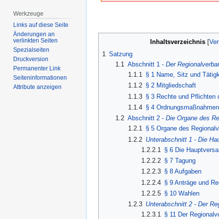
Werkzeuge
Links auf diese Seite
Änderungen an
verlinkten Seiten
Inhaltsverzeichnis
Spezialseiten
1
Satzung
Druckversion
1.1
Abschnitt 1 -
Der Regionalverba
Permanenter Link
1.1.1
§ 1 Name, Sitz und Tätigk
Seiten­­informationen
1.1.2
§ 2 Mitgliedschaft
Attribute anzeigen
1.1.3
§ 3 Rechte und Pflichten 
1.1.4
§ 4 Ordnungsmaßnahme
1.2
Abschnitt 2 -
Die Organe des Re
1.2.1
§ 5 Organe des Regional
1.2.2
Unterabschnitt 1 - Die H
1.2.2.1
§ 6 Die Hauptvers
1.2.2.2
§ 7 Tagung
1.2.2.3
§ 8 Aufgaben
1.2.2.4
§ 9 Anträge und Re
1.2.2.5
§ 10 Wahlen
1.2.3
Unterabschnitt 2 - Der Re
1.2.3.1
§ 11 Der Regionalv