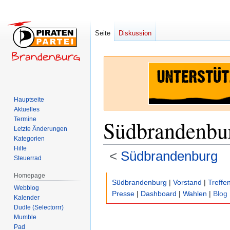
Seite
Diskussion
Hauptseite
Aktuelles
Termine
Südbrandenbu
Letzte Änderungen
Kategorien
Hilfe
<
Südbrandenburg
Steuerrad
Homepage
Zur
Zur
Südbrandenburg
|
Vorstand
|
Treffe
Webblog
Navigation
Suche
Presse
|
Dashboard
|
Wahlen
|
Blog
Kalender
springen
springen
Dudle (Selectorrr)
Mumble
Pad