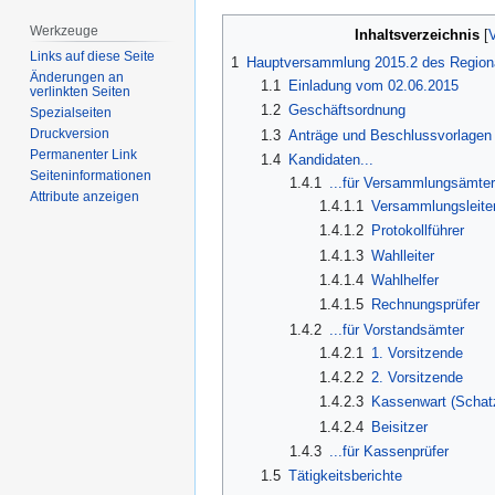
Werkzeuge
Inhaltsverzeichnis
Links auf diese Seite
1
Hauptversammlung 2015.2 des Region
Änderungen an
1.1
Einladung vom 02.06.2015
verlinkten Seiten
1.2
Geschäftsordnung
Spezialseiten
Druckversion
1.3
Anträge und Beschlussvorlagen
Permanenter Link
1.4
Kandidaten...
Seiten­­informationen
1.4.1
...für Versammlungsämte
Attribute anzeigen
1.4.1.1
Versammlungsleite
1.4.1.2
Protokollführer
1.4.1.3
Wahlleiter
1.4.1.4
Wahlhelfer
1.4.1.5
Rechnungsprüfer
1.4.2
...für Vorstandsämter
1.4.2.1
1. Vorsitzende
1.4.2.2
2. Vorsitzende
1.4.2.3
Kassenwart (Schat
1.4.2.4
Beisitzer
1.4.3
...für Kassenprüfer
1.5
Tätigkeitsberichte