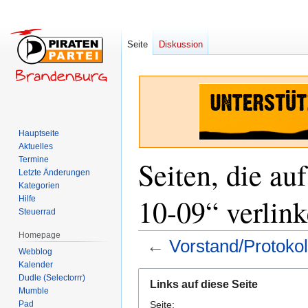
Seite
Diskussion
Hauptseite
Aktuelles
Termine
Seiten, die au
Letzte Änderungen
Kategorien
10-09“ verlin
Hilfe
Steuerrad
Homepage
←
Vorstand/Protoko
Webblog
Kalender
Zur
Zur
Dudle (Selectorrr)
Links auf diese Seite
Navigation
Suche
Mumble
Pad
Seite:
springen
springen