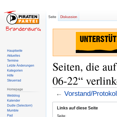
Seite
Diskussion
Hauptseite
Aktuelles
Termine
Seiten, die au
Letzte Änderungen
Kategorien
06-22“ verlin
Hilfe
Steuerrad
Homepage
←
Vorstand/Protoko
Webblog
Kalender
Zur
Zur
Dudle (Selectorrr)
Links auf diese Seite
Navigation
Suche
Mumble
Pad
Seite:
springen
springen