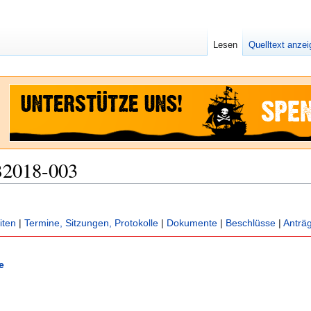
Lesen
Quelltext anze
B2018-003
iten
|
Termine, Sitzungen, Protokolle
|
Dokumente
|
Beschlüsse
|
Anträ
e