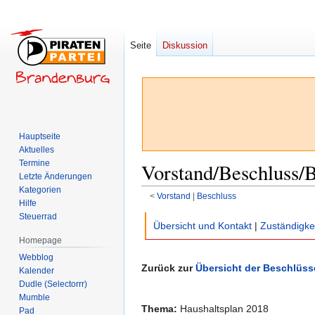
Seite
Diskussion
Hauptseite
Aktuelles
Termine
Vorstand/Beschluss/
Letzte Änderungen
Kategorien
<
Vorstand
‎ |
Beschluss
Hilfe
Steuerrad
Zur
Zur
Übersicht und Kontakt
|
Zuständigke
Navigation
Suche
Homepage
springen
springen
Webblog
Zurück zur
Übersicht der Beschlüss
Kalender
Dudle (Selectorrr)
Mumble
Thema:
Haushaltsplan 2018
Pad