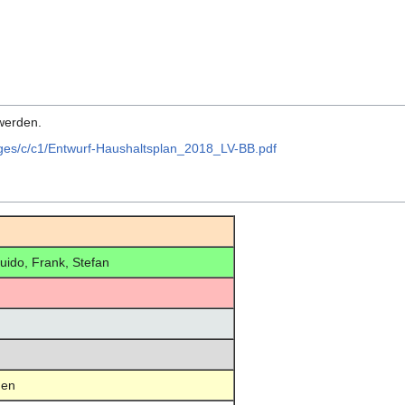
werden.
ages/c/c1/Entwurf-Haushaltsplan_2018_LV-BB.pdf
ido, Frank, Stefan
en