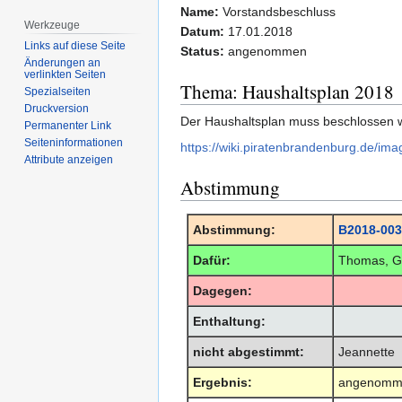
Name:
Vorstandsbeschluss
Werkzeuge
Datum:
17.01.2018
Links auf diese Seite
Status:
angenommen
Änderungen an
verlinkten Seiten
Thema: Haushaltsplan 2018
Spezialseiten
Druckversion
Der Haushaltsplan muss beschlossen 
Permanenter Link
Seiten­­informationen
https://wiki.piratenbrandenburg.de/im
Attribute anzeigen
Abstimmung
Abstimmung:
B2018-003
Dafür:
Thomas, Gu
Dagegen:
Enthaltung:
nicht abgestimmt:
Jeannette
Ergebnis:
angenomm