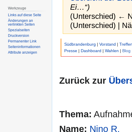
Ei…“)
Werkzeuge
(Unterschied) ← Nä
Links auf diese Seite
Änderungen an
(Unterschied) | N
verlinkten Seiten
Spezialseiten
Druckversion
Zur
Zur
Permanenter Link
Südbrandenburg
|
Vorstand
|
Treffe
Seiten­­informationen
Navigation
Suche
Presse
|
Dashboard
|
Wahlen
|
Blog
Attribute anzeigen
springen
springen
Zurück zur
Übers
Thema:
Aufnahme
Name:
Nino R.