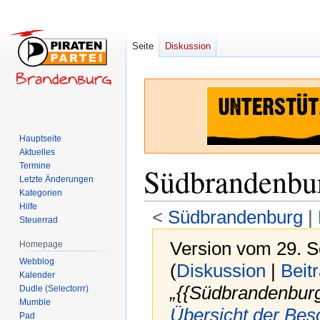
Seite
Diskussion
Hauptseite
Aktuelles
Termine
Südbrandenbu
Letzte Änderungen
Kategorien
Hilfe
<
Südbrandenburg
‎ |
Steuerrad
Version vom 29. 
Homepage
Webblog
(
Diskussion
|
Beit
Kalender
„{{Südbrandenbur
Dudle (Selectorrr)
Mumble
Übersicht der Bes
Pad