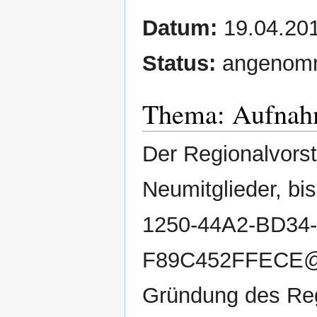
Datum:
19.04.20
Status:
angenom
Thema: Aufnah
Der Regionalvors
Neumitglieder, bi
1250-44A2-BD34-
F89C452FFECE@pi
Gründung des Reg