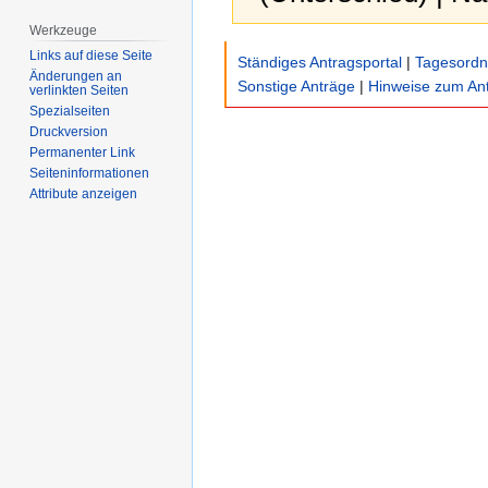
Werkzeuge
Zur
Zur
Links auf diese Seite
Ständiges Antragsportal
|
Tagesord
Navigation
Suche
Änderungen an
Sonstige Anträge
|
Hinweise zum Ant
verlinkten Seiten
springen
springen
Spezialseiten
Druckversion
Permanenter Link
Seiten­­informationen
Attribute anzeigen