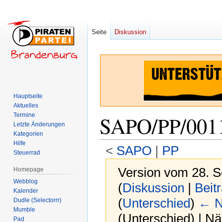
Seite
Diskussion
Hauptseite
Aktuelles
Termine
SAPO/PP/001
Letzte Änderungen
Kategorien
Hilfe
<
SAPO
‎ |
PP
Steuerrad
Version vom 28. 
Homepage
Webblog
(
Diskussion
|
Beit
Kalender
(
Unterschied
)
← N
Dudle (Selectorrr)
Mumble
(Unterschied) | N
Pad