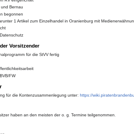
V und Bernau
gen begonnen
darunter 1 Artikel zum Einzelhandel in Oranienburg mit Medienerwähnu
cht
 Datenschutz
nder Vorsitzender
alprogramm für die StVV fertig
entlichkeitsarbeit
t BVB/FW
r
ung für die Kontenzusammenlegung unter:
https://wiki.piratenbranden
itzer haben an den meisten der o. g. Termine teilgenommen.