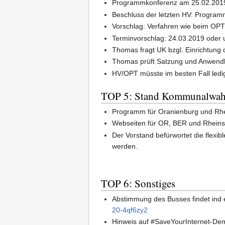
Programmkonferenz am 25.02.201
Beschluss der letzten HV: Programmp
Vorschlag: Verfahren wie beim OP
Terminvorschlag: 24.03.2019 oder 
Thomas fragt UK bzgl. Einrichtun
Thomas prüft Satzung und Anwend
HV/OPT müsste im besten Fall ledi
TOP 5: Stand Kommunalwa
Programm für Oranienburg und Rhei
Webseiten für OR, BER und Rheinsb
Der Vorstand befürwortet die flexi
werden.
TOP 6: Sonstiges
Abstimmung des Busses findet ind 
20-4qf6zy2
Hinweis auf #SaveYourInternet-Dem