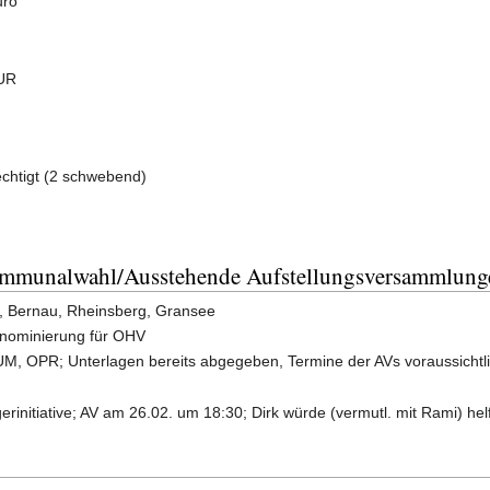
uro
EUR
echtigt (2 schwebend)
ommunalwahl/Ausstehende Aufstellungsversammlung
g, Bernau, Rheinsberg, Gransee
chnominierung für OHV
M, OPR; Unterlagen bereits abgegeben, Termine der AVs voraussichtl
rinitiative; AV am 26.02. um 18:30; Dirk würde (vermutl. mit Rami) hel