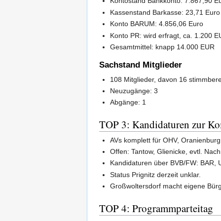
Kontostand Bankkonto: 7.867,90 E
Kassenstand Barkasse: 23,71 Euro
Konto BARUM: 4.856,06 Euro
Konto PR: wird erfragt, ca. 1.200 
Gesamtmittel: knapp 14.000 EUR
Sachstand Mitglieder
108 Mitglieder, davon 16 stimmber
Neuzugänge: 3
Abgänge: 1
TOP 3: Kandidaturen zur K
AVs komplett für OHV, Oranienbur
Offen: Tantow, Glienicke, evtl. Na
Kandidaturen über BVB/FW: BAR, U
Status Prignitz derzeit unklar.
Großwoltersdorf macht eigene Bürge
TOP 4: Programmparteitag