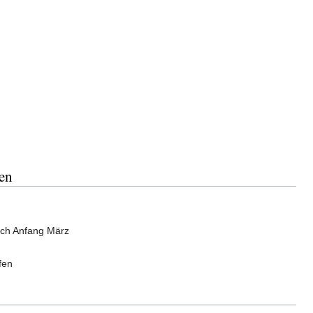
en
ich Anfang März
fen