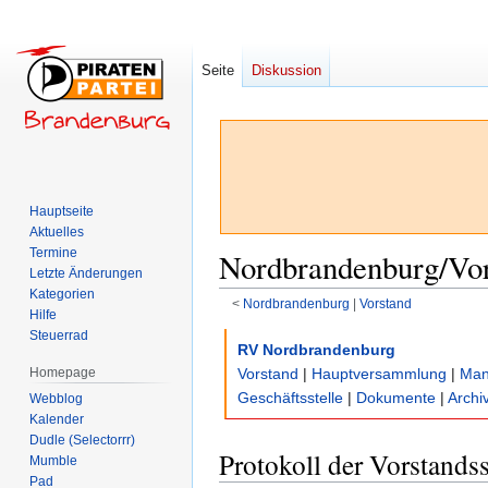
Seite
Diskussion
Hauptseite
Aktuelles
Termine
Nordbrandenburg/Vor
Letzte Änderungen
Kategorien
<
Nordbrandenburg
‎ |
Vorstand
Hilfe
Steuerrad
Zur
Zur
RV Nordbrandenburg
Navigation
Suche
Homepage
Vorstand
|
Hauptversammlung
|
Man
springen
springen
Geschäftsstelle
|
Dokumente
|
Archi
Webblog
Kalender
Dudle (Selectorrr)
Protokoll der Vorstand
Mumble
Pad