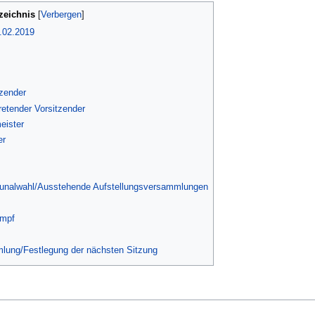
zeichnis
8.02.2019
tzender
tretender Vorsitzender
eister
er
unalwahl/Ausstehende Aufstellungsversammlungen
mpf
lung/Festlegung der nächsten Sitzung