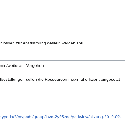
lossen zur Abstimmung gestellt werden soll.
rmin/weiterem Vorgehen
n
lbestellungen sollen die Ressourcen maximal effizient eingesetzt
/mypads/?/mypads/group/lavo-2y95zog/pad/view/sitzung-2019-02-