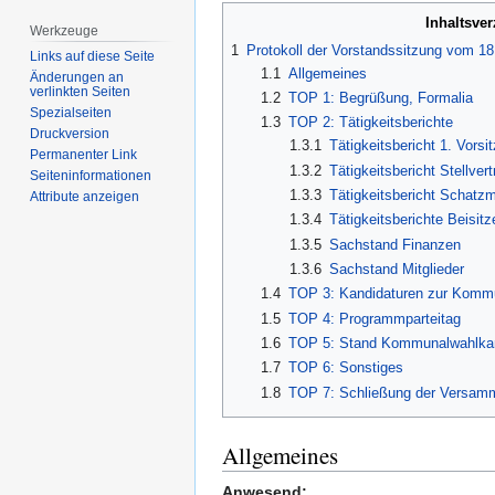
Inhaltsver
Werkzeuge
1
Protokoll der Vorstandssitzung vom 1
Links auf diese Seite
1.1
Allgemeines
Änderungen an
verlinkten Seiten
1.2
TOP 1: Begrüßung, Formalia
Spezialseiten
1.3
TOP 2: Tätigkeitsberichte
Druckversion
1.3.1
Tätigkeitsbericht 1. Vorsi
Permanenter Link
1.3.2
Tätigkeitsbericht Stellver
Seiten­­informationen
1.3.3
Tätigkeitsbericht Schatzm
Attribute anzeigen
1.3.4
Tätigkeitsberichte Beisitz
1.3.5
Sachstand Finanzen
1.3.6
Sachstand Mitglieder
1.4
TOP 3: Kandidaturen zur Komm
1.5
TOP 4: Programmparteitag
1.6
TOP 5: Stand Kommunalwahlka
1.7
TOP 6: Sonstiges
1.8
TOP 7: Schließung der Versamm
Allgemeines
Anwesend: