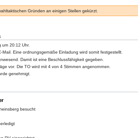
wahltaktischen Gründen an einigen Stellen gekürzt.
a
ng um 20:12 Uhr.
 E-Mail. Eine ordnungsgemäße Einladung wird somit festgestellt.
anwesend. Damit ist eine Beschlussfähigkeit gegeben.
räge vor. Die TO wird mit 4 von 4 Stimmen angenommen.
wurde genehmigt.
er
heinsberg besucht
erledigt
den RV eingerichtet