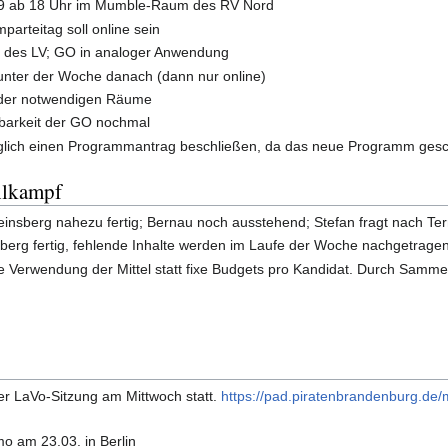
9 ab 18 Uhr im Mumble-Raum des RV Nord
arteitag soll online sein
T des LV; GO in analoger Anwendung
unter der Woche danach (dann nur online)
g der notwendigen Räume
barkeit der GO nochmal
glich einen Programmantrag beschließen, da das neue Programm gesch
hlkampf
nsberg nahezu fertig; Bernau noch ausstehend; Stefan fragt nach Te
erg fertig, fehlende Inhalte werden im Laufe der Woche nachgetrage
ble Verwendung der Mittel statt fixe Budgets pro Kandidat. Durch Samme
er LaVo-Sitzung am Mittwoch statt.
https://pad.piratenbrandenburg.de
o am 23.03. in Berlin