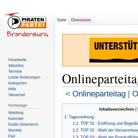
Seite
Diskussion
Hauptseite
Aktuelles
Termine
Onlineparteit
Letzte Änderungen
Kategorien
Hilfe
<
Onlineparteitag
‎ |
O
Steuerrad
Homepage
Zur
Zur
Inhaltsverzeichnis
Webblog
Navigation
Suche
1
Tagesordnung:
Kalender
springen
springen
1.1
TOP 01 - Eröffnung und Begrüß
Dudle (Selectorrr)
1.2
TOP 02 - Wahl der Versammlung
Mumble
Pad
1.3
TOP 03 - Wahl der Protokollfüh