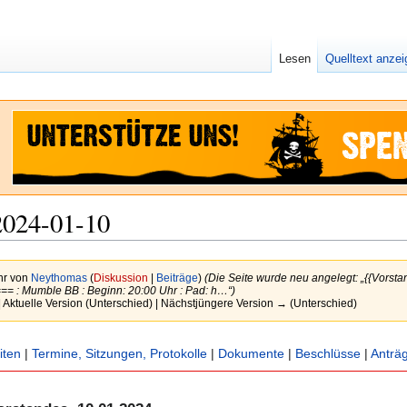
Lesen
Quelltext anze
2024-01-10
hr von
Neythomas
(
Diskussion
|
Beiträge
)
(Die Seite wurde neu angelegt: „{{Vorst
== : Mumble BB : Beginn: 20:00 Uhr : Pad: h…“)
 Aktuelle Version (Unterschied) | Nächstjüngere Version → (Unterschied)
iten
|
Termine, Sitzungen, Protokolle
|
Dokumente
|
Beschlüsse
|
Anträ