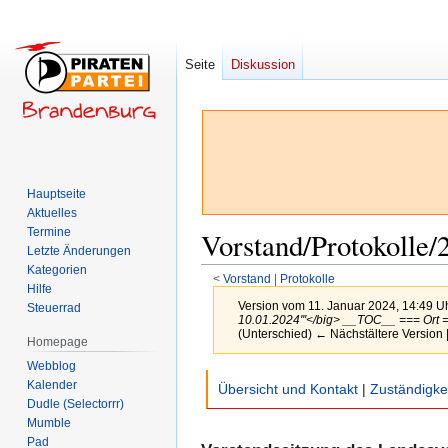
Seite
Diskussion
Hauptseite
Aktuelles
Termine
Vorstand/Protokolle/
Letzte Änderungen
Kategorien
<
Vorstand
‎ |
Protokolle
Hilfe
Version vom 11. Januar 2024, 14:49 U
Steuerrad
10.01.2024'''</big> __TOC__ === Ort =
(Unterschied) ← Nächstältere Version |
Homepage
Webblog
Zur
Zur
Kalender
Übersicht und Kontakt
|
Zuständigke
Navigation
Suche
Dudle (Selectorrr)
Mumble
springen
springen
Pad