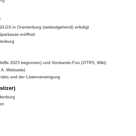
erg
)
/LGS in Oranienburg (weitestgehend) erledigt
Sparkasse eröffnet
ndenburg
r ReBe 2023 begonnen) und Vorstands-Foo (OTRS, Wiki)
. A. Webseite)
ndes und der Listenvereinigung
itzer)
ndenburg
en