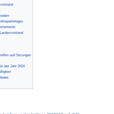
vorstand
iedern
lineparteitages
bonnements
 Landesvorstand
reffen und Sitzungen
für das Jahr 2024
itglied
liedes