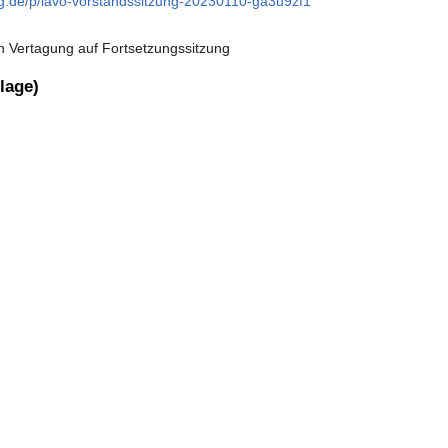
rg.de/p/lavo-vorstandssitzung-20230110-ga3u9zf1
 Vertagung auf Fortsetzungssitzung
lage)