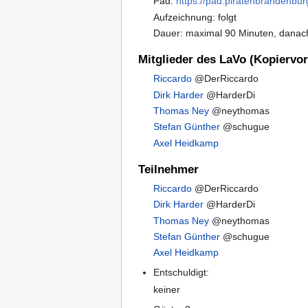
Pad:
https://pad.piratenbrandenbu
Aufzeichnung: folgt
Dauer: maximal 90 Minuten, danach
Mitglieder des LaVo (Kopiervor
Riccardo
@DerRiccardo
Dirk Harder
@HarderDi
Thomas Ney
@neythomas
Stefan Günther
@schugue
Axel Heidkamp
Teilnehmer
Riccardo
@DerRiccardo
Dirk Harder
@HarderDi
Thomas Ney
@neythomas
Stefan Günther
@schugue
Axel Heidkamp
Entschuldigt:
keiner