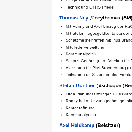
Einige Vernetzungstreffen Rheinsb
Technik und OTRS Pflege
Thomas Ney
@neythomas (SM
Mit Ronny und Axel Umzug der RGS
Mit Stefan Tagesgeldkonto bei der 
Schatzmeistertreffen mit Plus Bra
Mitgliederverwaltung
Kommunalpolitik
Schatzi-Gedöns (u. a. Arbeiten fü
Aktivitäten für Plus Brandenburg (u
Teilnahme an Sitzungen des Vorsta
Stefan Günther
@schugue (Beis
Orga Planungssitzungen Plus Bra
Ronny beim Umzugsgedöns geholf
Kontoeröffnung
Kommunalpolitik
Axel Heidkamp
(Beisitzer)