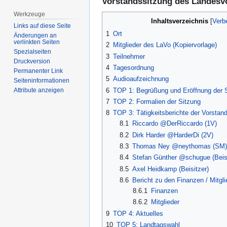
Vorstandssitzung des Landesvo
Werkzeuge
Inhaltsverzeichnis
Links auf diese Seite
1
Ort
Änderungen an
verlinkten Seiten
2
Mitglieder des LaVo (Kopiervorlage)
Spezialseiten
3
Teilnehmer
Druckversion
4
Tagesordnung
Permanenter Link
5
Audioaufzeichnung
Seiten­­informationen
6
TOP 1: Begrüßung und Eröffnung der 
Attribute anzeigen
7
TOP 2: Formalien der Sitzung
8
TOP 3: Tätigkeitsberichte der Vorstand
8.1
Riccardo @DerRiccardo (1V)
8.2
Dirk Harder @HarderDi (2V)
8.3
Thomas Ney @neythomas (SM)
8.4
Stefan Günther @schugue (Beisi
8.5
Axel Heidkamp (Beisitzer)
8.6
Bericht zu den Finanzen / Mitgli
8.6.1
Finanzen
8.6.2
Mitglieder
9
TOP 4: Aktuelles
10
TOP 5: Landtagswahl