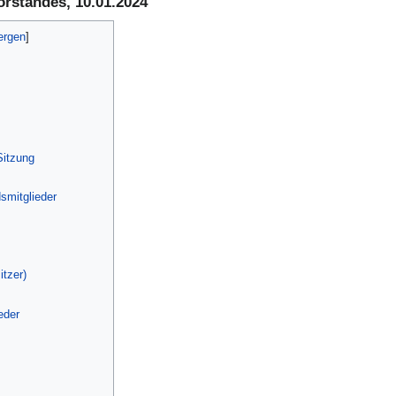
rstandes, 10.01.2024
Sitzung
smitglieder
tzer)
eder