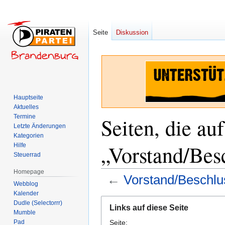
Seite
Diskussion
Hauptseite
Aktuelles
Termine
Seiten, die auf
Letzte Änderungen
Kategorien
„Vorstand/Bes
Hilfe
Steuerrad
Homepage
←
Vorstand/Beschl
Webblog
Kalender
Zur
Zur
Dudle (Selectorrr)
Links auf diese Seite
Navigation
Suche
Mumble
Pad
Seite:
springen
springen