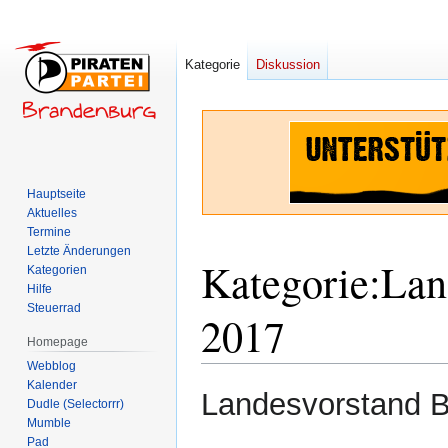
Kategorie
Diskussion
Hauptseite
Aktuelles
Termine
Letzte Änderungen
Kategorie
:
Lan
Kategorien
Hilfe
Steuerrad
2017
Homepage
Webblog
Kalender
Zur
Zur
Landesvorstand B
Dudle (Selectorrr)
Navigation
Suche
Mumble
springen
springen
Pad